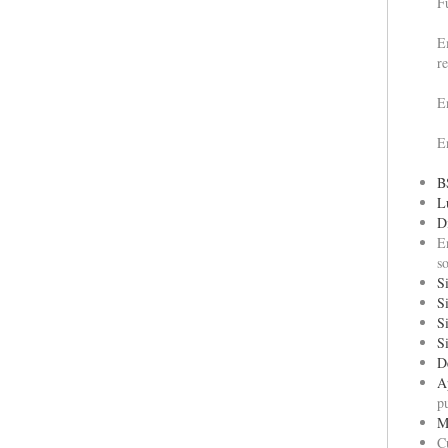
F
E
r
E
E
B
L
D
E
s
S
S
S
S
D
A
p
M
C