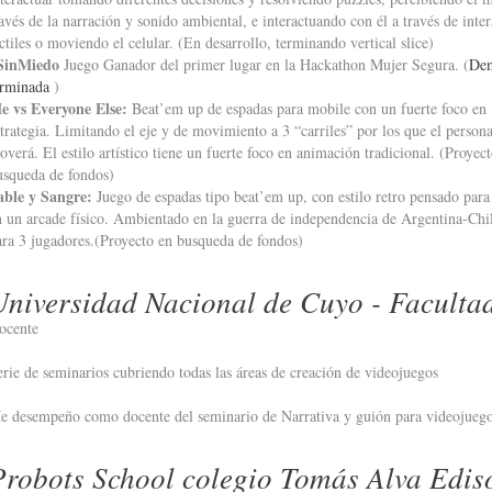
ravés de la narración y sonido ambiental, e interactuando con él a través de inte
ctiles o moviendo el celular. (En desarrollo, terminando vertical slice)
SinMiedo
Juego Ganador del primer lugar en la Hackathon Mujer Segura. (
De
erminada
)
e vs Everyone Else:
Beat’em up de espadas para mobile con un fuerte foco en
strategia. Limitando el eje y de movimiento a 3 “carriles” por los que el persona
overá. El estilo artístico tiene un fuerte foco en animación tradicional. (Proyec
usqueda de fondos)
able y Sangre:
Juego de espadas tipo beat’em up, con estilo retro pensado para
n un arcade físico. Ambientado en la guerra de independencia de Argentina-Chi
ara 3 jugadores.(Proyecto en busqueda de fondos)
Universidad Nacional de Cuyo - Facultad
ocente
erie de seminarios cubriendo todas las áreas de creación de videojuegos
e desempeño como docente del seminario de Narrativa y guión para videojuego
Probots School colegio Tomás Alva Edis