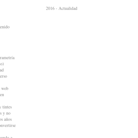
2016 - Actualidad
tenido
rametría
lo)
dad
verso
o web
 en
 tintes
s y no
os años
onvertirse
mundo a