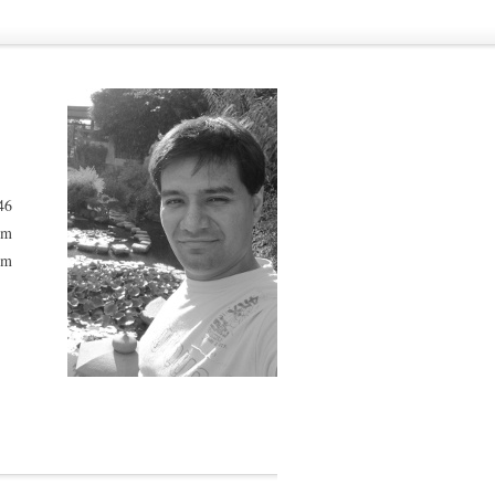
46
om
om