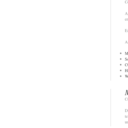
C
A
e
E
A
M
S
C
H
W
C
D
t
u