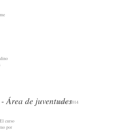
 me
ndino
s
- Área de juventudes
2013 - 2014
 El curso
omo por