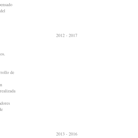
pensado
del
2012 - 2017
gos.
rollo de
on
realizada
adores
de
2013 - 2016