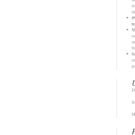
t
tá
#
t
M
e
m
b
S
e
p
D
S
M