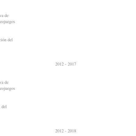
rva de
deojuegos
ción del
2012 - 2017
rva de
deojuegos
 del
2012 - 2018