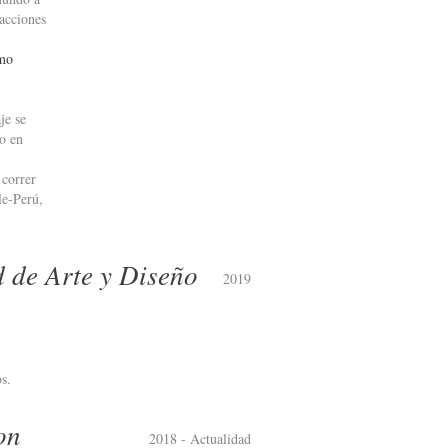
racciones
mo
je se
to en
 correr
le-Perú,
 de Arte y Diseño
2019
s.
on
2018 - Actualidad