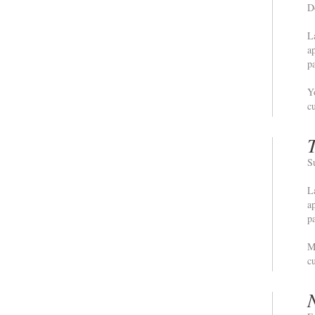
D
L
a
p
Y
c
S
L
a
p
M
c