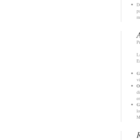
D
p
m
P
L
E
G
v
O
d
e
G
l
M