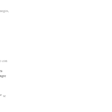
juegos,
o con
za
angre
?"
se