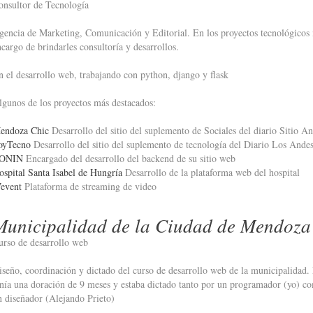
onsultor de Tecnología
gencia de Marketing, Comunicación y Editorial. En los proyectos tecnológicos
ncargo de brindarles consultoría y desarrollos.
n el desarrollo web, trabajando con python, django y flask
lgunos de los proyectos más destacados:
endoza Chic
Desarrollo del sitio del suplemento de Sociales del diario Sitio A
oyTecno
Desarrollo del sitio del suplemento de tecnología del Diario Los Ande
ONIN
Encargado del desarrollo del backend de su sitio web
ospital Santa Isabel de Hungría
Desarrollo de la plataforma web del hospital
event
Plataforma de streaming de video
Municipalidad de la Ciudad de Mendoza 
urso de desarrollo web
iseño, coordinación y dictado del curso de desarrollo web de la municipalidad.
enía una doración de 9 meses y estaba dictado tanto por un programador (yo) c
n diseñador (Alejando Prieto)