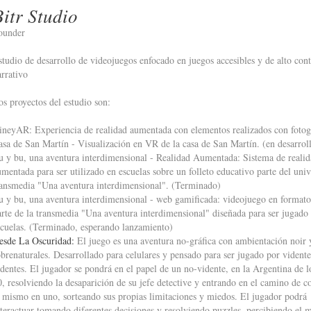
Bitr Studio
ounder
studio de desarrollo de videojuegos enfocado en juegos accesibles y de alto con
arrativo
os proyectos del estudio son:
ineyAR: Experiencia de realidad aumentada con elementos realizados con fotog
asa de San Martín - Visualización en VR de la casa de San Martín. (en desarrol
u y bu, una aventura interdimensional - Realidad Aumentada: Sistema de reali
umentada para ser utilizado en escuelas sobre un folleto educativo parte del uni
ransmedia "Una aventura interdimensional". (Terminado)
u y bu, una aventura interdimensional - web gamificada: videojuego en format
arte de la transmedia "Una aventura interdimensional" diseñada para ser jugado
scuelas. (Terminado, esperando lanzamiento)
esde La Oscuridad:
El juego es una aventura no-gráfica con ambientación noir y
obrenaturales. Desarrollado para celulares y pensado para ser jugado por vidente
identes. El jugador se pondrá en el papel de un no-vidente, en la Argentina de l
0, resolviendo la desaparición de su jefe detective y entrando en el camino de c
l mismo en uno, sorteando sus propias limitaciones y miedos. El jugador podrá
nteractuar tomando diferentes decisiones y resolviendo puzzles, percibiendo el 