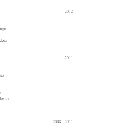
2012
ango
ndoza
2011
sas
o
dos de
2008 - 2011