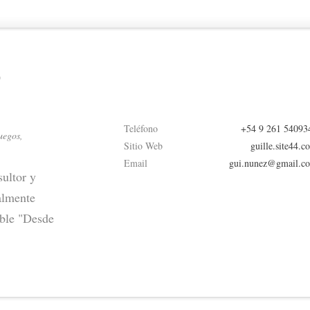
o
Teléfono
+54 9 261 54093
uegos,
Sitio Web
guille.site44.c
Email
gui.nunez@gmail.c
ultor y
almente
ible "Desde