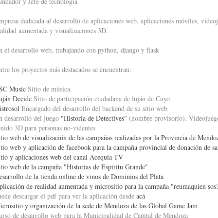
undador y Jefe de tecnología
mpresa dedicada al desarrollo de aplicaciones web, aplicaciones móviles, video
ealidad aumentada y visualizaciones 3D.
n el desarrollo web, trabajando con python, django y flask
ntre los proyectos más destacados se encuentran:
SC Music
Sitio de música.
uján Decide
Sitio de participación ciudadana de luján de Cuyo
istrosol
Encargado del desarrollo del backend de su sitio web
n desarrollo del juego
"Historia de Detectives"
(nombre provisorio). Videojueg
onido 3D para personas no-videntes
itio web de visualización de las campañas realizadas por la Provincia de Mendo
itio web y aplicación de facebook para la campaña provincial de donación de s
itio y aplicaciones web del canal Acequia TV
itio web de la campaña "Historias de Espíritu Grande"
esarrollo de la tienda online de vinos de Dominios del Plata
plicación de realidad aumentada y micrositio para la campaña "reumaquien sos
uede descargar el pdf para ver la aplicación desde
acá
icrositio y organización de la sede de Mendoza de las Global Game Jam
urso de desarrollo web para la Municipalidad de Capital de Mendoza