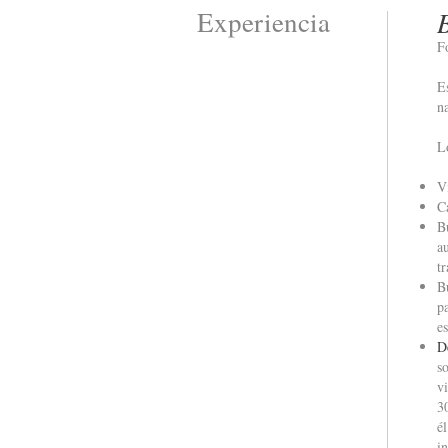
Experiencia
F
E
n
L
V
C
B
a
t
B
p
e
D
s
v
3
é
i