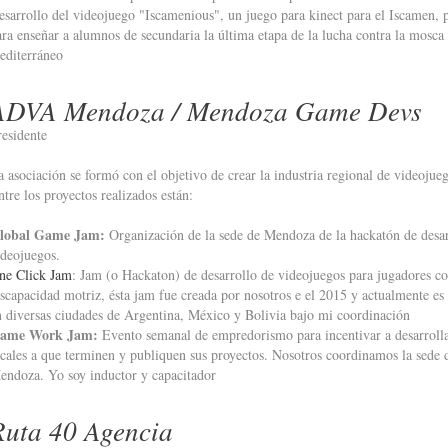
esarrollo del videojuego "Iscamenious", un juego para kinect para el Iscamen, 
ara enseñar a alumnos de secundaria la última etapa de la lucha contra la mosca 
editerráneo
ADVA Mendoza / Mendoza Game Devs
residente
a asociación se formó con el objetivo de crear la industria regional de videojue
ntre los proyectos realizados están:
lobal Game Jam:
Organización de la sede de Mendoza de la hackatón de desar
ideojuegos.
ne Click Jam
: Jam (o Hackaton) de desarrollo de videojuegos para jugadores c
iscapacidad motriz, ésta jam fue creada por nosotros e el 2015 y actualmente es 
n diversas ciudades de Argentina, México y Bolivia bajo mi coordinación
ame Work Jam:
Evento semanal de empredorismo para incentivar a desarroll
ocales a que terminen y publiquen sus proyectos. Nosotros coordinamos la sede 
endoza. Yo soy inductor y capacitador
Ruta 40 Agencia